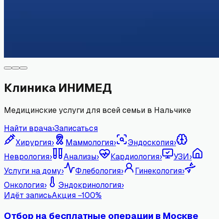
Клиника ИНИМЕД
Медицинские услуги для всей семьи в Нальчике
Найти врача
›
Записаться
Хирургия
›
Маммология
›
Эндоскопия
›
Неврология
›
Анализы
›
Кардиология
›
УЗИ
›
Услуги на дому
›
Флебология
›
Гинекология
›
Онкология
›
Эндокринология
›
Идёт запись
Акция −
100
%
Отбор на бесплатные операции в Москве