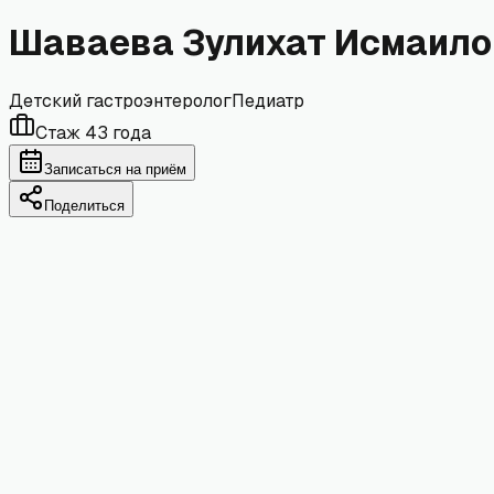
Шаваева Зулихат Исмаил
Детский гастроэнтеролог
Педиатр
Стаж
43
года
Записаться на приём
Поделиться