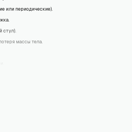
ие или периодические).
жка.
 стул).
потеря массы тела.
и.