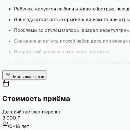
Ребенок жалуется на боли в животе (острые, ноющ
Наблюдаются частые срыгивания, изжога или отры
Проблемы со стулом (запоры, диарея, нерегулярный
Снижение аппетита, плохой набор веса или резкая 
Неприятный запах изо рта, налет на языке.
Аллергические реакции, связанные с приемом пищ
Читать полностью
Стоимость приёма
Детский гастроэнтеролог
3 000
₽
0–18 лет