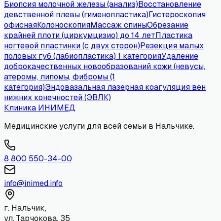
Биопсия молочной железы (анализ)
Восстановление
девственной плевы (гименопластика)
Гистероскопия
офисная
Колоноскопия
Массаж спины
Обрезание
крайней плоти (циркумцизио) до 14 лет
Пластика
ногтевой пластинки (с двух сторон)
Резекция малых
половых губ (лабиопластика) 1 категория
Удаление
доброкачественных новообразований кожи (невусы,
атеромы, липомы, фибромы (1
категория)
Эндовазальная лазерная коагуляция вен
нижних конечностей (ЭВЛК)
Клиника
ИНИМЕД
Медицинские услуги для всей семьи в Нальчике.
8 800 550-34-00
info@inimed.info
г. Нальчик,
ул. Тарчокова, 35