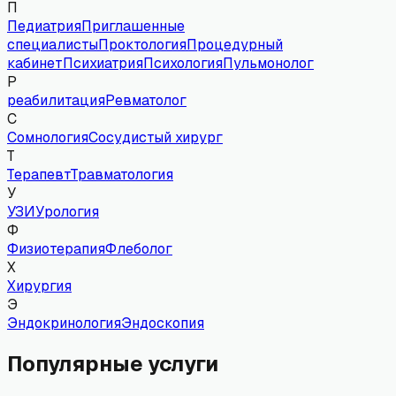
П
Педиатрия
Приглашенные
специалисты
Проктология
Процедурный
кабинет
Психиатрия
Психология
Пульмонолог
Р
реабилитация
Ревматолог
С
Сомнология
Сосудистый хирург
Т
Терапевт
Травматология
У
УЗИ
Урология
Ф
Физиотерапия
Флеболог
Х
Хирургия
Э
Эндокринология
Эндоскопия
Популярные услуги