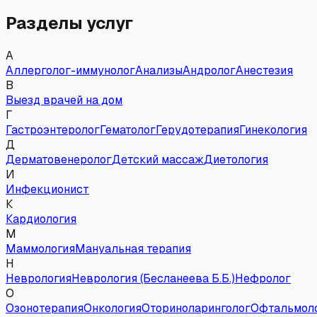
Разделы услуг
А
Аллерголог-иммунолог
Анализы
Андролог
Анестезия
В
Выезд врачей на дом
Г
Гастроэнтеролог
Гематолог
Герудотерапия
Гинекология
Д
Дерматовенеролог
Детский массаж
Диетология
И
Инфекционист
К
Кардиология
М
Маммология
Мануальная терапия
Н
Неврология
Неврология (Бесланеева Б.Б.)
Нефролог
О
Озонотерапия
Онкология
Оториноларинголог
Офтальмол