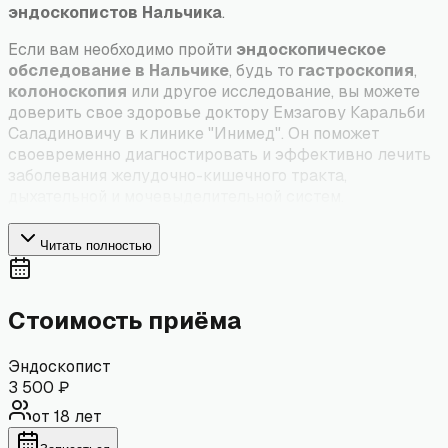
эндоскопистов Нальчика
.
Если вам необходимо пройти
эндоскопическое
обследование в Нальчике
, будь то
гастроскопия
,
колоноскопия
или другое исследование, вы можете
доверить свое здоровье доктору Емзагову Каральби
Саладиновичу в клинике "Инимед". Он поможет
своевременно диагностировать и эффективно лечить
заболевания желудочно-кишечного тракта,
дыхательной и мочевыделительной систем.
Читать полностью
Стоимость приёма
Эндоскопист
3 500
₽
от 18 лет